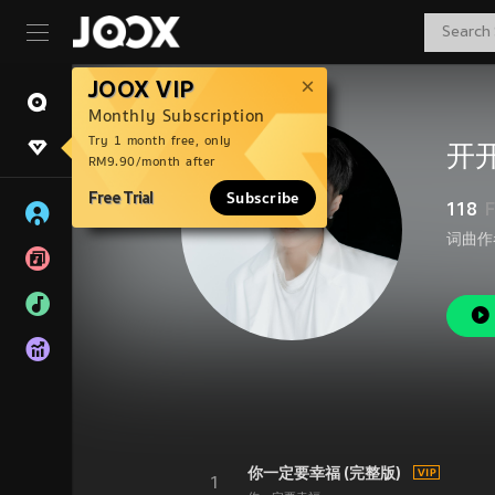
JOOX VIP
Monthly Subscription
Try 1 month free, only
开
RM9.90/month after
Free Trial
Subscribe
118
F
你一定要幸福 (完整版)
1