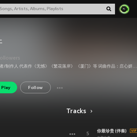
开
ollowers
词曲作者/制作人 代表作《无憾》《繁花落岸》 《厦门》等 词曲作品：庄心妍《好在》李行亮《寂寞软沙发》 胡杨林《如果不能结婚》冯提莫《三局两胜》《摩托》 李佩玲《左肩》王贰浪《盔甲》金莎《快谈恋爱》 彭十六《柠檬街》王北车《消失的话题》
Play
Follow
Tracks
你最珍贵 (伴奏)
5