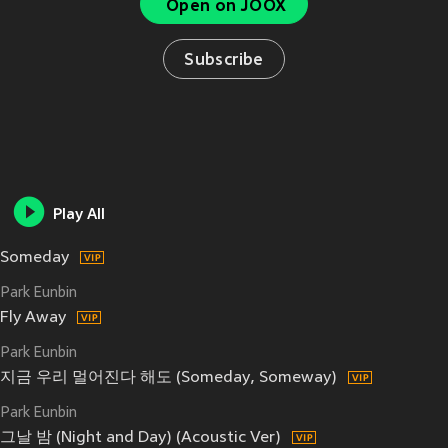
Open on JOOX
Subscribe
Play All
Someday
Park Eunbin
Fly Away
Park Eunbin
지금 우리 멀어진다 해도 (Someday, Someway)
Park Eunbin
그날 밤 (Night and Day) (Acoustic Ver)