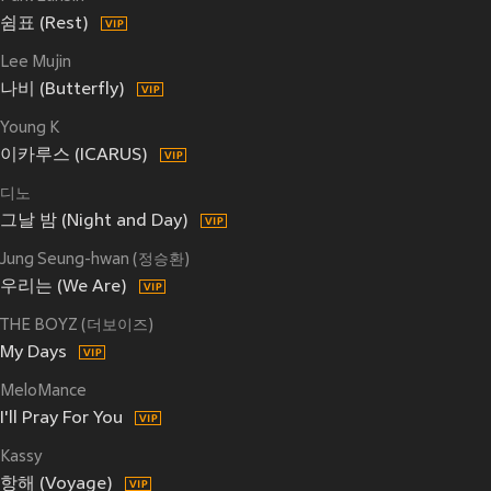
쉼표 (Rest)
Lee Mujin
나비 (Butterfly)
Young K
이카루스 (ICARUS)
디노
그날 밤 (Night and Day)
Jung Seung-hwan (정승환)
우리는 (We Are)
THE BOYZ (더보이즈)
My Days
MeloMance
I'll Pray For You
Kassy
항해 (Voyage)