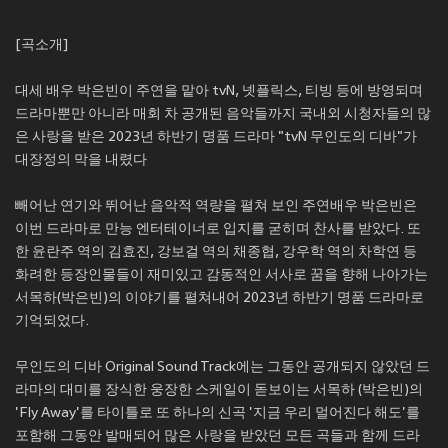
[곡소개]
대세 배우 박은빈이 주연을 맡아 tvN, 넷플릭스, 티빙 등에 방영되며
드라마뿐만 아니라 매회 차 공개된 음악들까지 국내외 시청자들의 많
은 사랑을 받은 2023년 하반기 명품 드라마 "tvN 무인도의 디바"가
대장정의 막을 내렸다
빼어난 연기와 뛰어난 음악적 역량을 펼쳐 보인 주연배우 박은빈은
이번 드라마로 만능 엔터테이너로 입지를 굳히며 찬사를 받았다. 또
한 윤란주 역의 김효진, 강보걸 역의 채종협, 강우학 역의 차학연 등
화려한 등장인물들이 재미있고 감동적인 서사로 꿈을 향해 나아가는
서목하(박은빈)의 이야기를 펼쳐내어 2023년 하반기 명품 드라마로
기억되었다.
무인도의 디바 Original Sound Track에는 그동안 공개되지 않았던 드
라마의 대미를 장식한 웅장한 스케일이 돋보이는 서목하 (박은빈)의
'Fly Away'를 타이틀로 또 하나의 신곡 '지금 우리 멀어진다 해도'를
포함해 그동안 발매되어 많은 사랑을 받았던 모든 곡들과 함께 드라