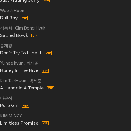
Just Kidding Sorry
Woo Ji Hoon
Dull Boy
김동혁
Gim Dong Hyuk
Sacred Bowk
송재경
Don't Try To Hide It
Yu hee hyun
박세준
Honey In The Hive
Kim TaeHwan
박세준
A Habor In A Temple
나윤식
Pure Girl
KIM MINZY
Limitless Promise