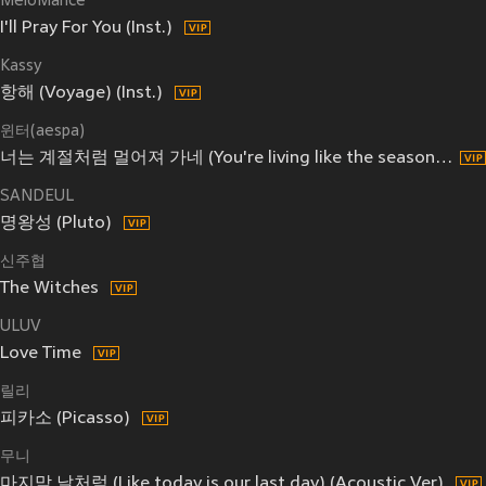
MeloMance
I'll Pray For You (Inst.)
Kassy
항해 (Voyage) (Inst.)
윈터(aespa)
너는 계절처럼 멀어져 가네 (You're living like the season) (Inst.)
SANDEUL
명왕성 (Pluto)
신주협
The Witches
ULUV
Love Time
릴리
피카소 (Picasso)
무니
마지막 날처럼 (Like today is our last day) (Acoustic Ver)