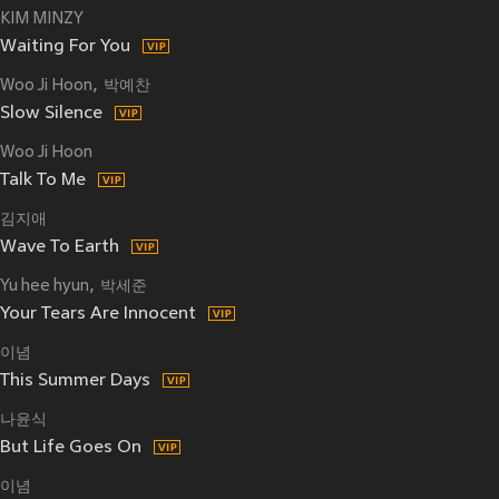
KIM MINZY
Waiting For You
Woo Ji Hoon
박예찬
Slow Silence
Woo Ji Hoon
Talk To Me
김지애
Wave To Earth
Yu hee hyun
박세준
Your Tears Are Innocent
이념
This Summer Days
나윤식
But Life Goes On
이념