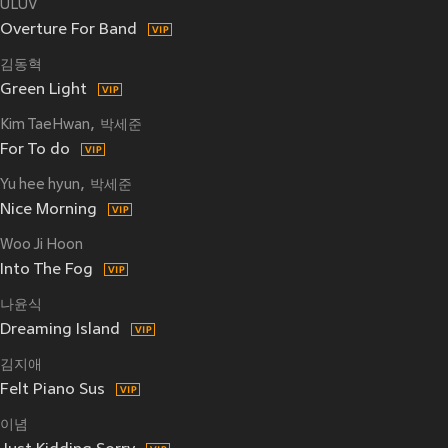
ULUV
Overture For Band
김동혁
Green Light
Kim TaeHwan
박세준
For To do
Yu hee hyun
박세준
Nice Morning
Woo Ji Hoon
Into The Fog
나윤식
Dreaming Island
김지애
Felt Piano Sus
이념