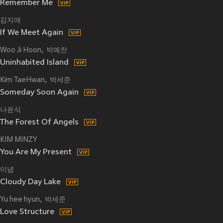
Remember Me
김지애
If We Meet Again
Woo Ji Hoon
박예찬
Uninhabited Island
Kim TaeHwan
박세준
Someday Soon Again
나윤식
The Forest Of Angels
KIM MINZY
You Are My Present
이념
Cloudy Day Lake
Yu hee hyun
박세준
Love Structure