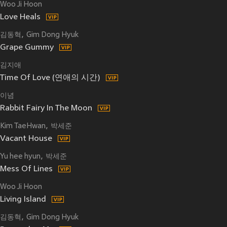
Woo Ji Hoon
Love Heals
김동혁
Gim Dong Hyuk
Grape Gummy
김지애
Time Of Love (연애의 시간)
이념
Rabbit Fairy In The Moon
Kim TaeHwan
박세준
Vacant House
Yu hee hyun
박세준
Mess Of Lines
Woo Ji Hoon
Living Island
김동혁
Gim Dong Hyuk