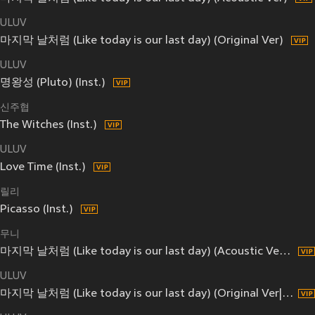
ULUV
마지막 날처럼 (Like today is our last day) (Original Ver)
ULUV
명왕성 (Pluto) (Inst.)
신주협
The Witches (Inst.)
ULUV
Love Time (Inst.)
릴리
Picasso (Inst.)
무니
마지막 날처럼 (Like today is our last day) (Acoustic Ver|Inst.)
ULUV
마지막 날처럼 (Like today is our last day) (Original Ver|Inst.)