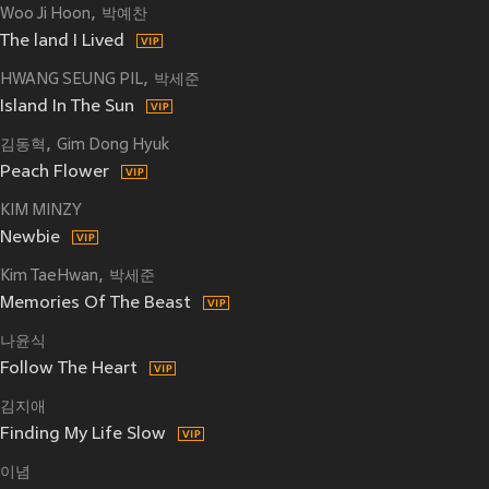
Woo Ji Hoon
박예찬
The land I Lived
HWANG SEUNG PIL
박세준
Island In The Sun
김동혁
Gim Dong Hyuk
Peach Flower
KIM MINZY
Newbie
Kim TaeHwan
박세준
Memories Of The Beast
나윤식
Follow The Heart
김지애
Finding My Life Slow
이념