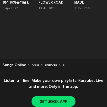
봄여름가을겨울 (Still Life)
FLOWER ROAD
MADE
5 Apr 2022
13 Mar 2018
13 Dec 2016
Songs Online
Artist
BIGBANG
E
Listen offline. Make your own playlists. Karaoke, Live
and more. Only in the app.
GET JOOX APP