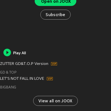
Open on JOOX
Subscribe
Play All
ZUTTER GD&T.O.P Version
GD & TOP
LET'S NOT FALL IN LOVE
BIGBANG
View all on JOOX