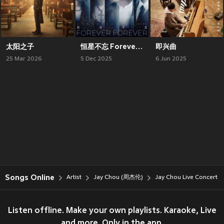
太阳之子
恒星不忘 Forever Forever
即兴曲
25 Mar 2026
5 Dec 2025
6 Jun 2025
Songs Online
Artist
Jay Chou (周杰伦)
Jay Chou Live Concert
Listen offline. Make your own playlists. Karaoke, Live
and more. Only in the app.