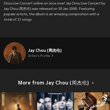
Chou Live Concert online on Joox now! Jay Chou Live Concert by
Jay Chou (周杰伦) was released on 30 Jan 2008. Featuring
popular artists, the album is an amazing composition with a
total of 21 songs.
Jay Chou (周杰伦)
Artist's Profile
More from Jay Chou (周杰伦)