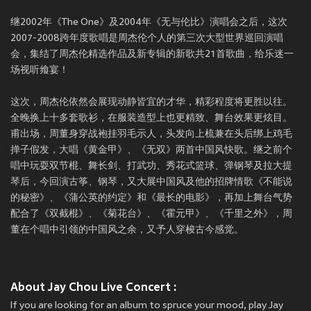
继2002年《The One》及2004年《无与伦比》演唱会之后，这次
2007-2008跨年度歌唱是周杰伦个人的第三次大型世界巡回演唱
会，集结了周杰伦精选作品及新专辑的新歌共21首歌曲，给乐迷一
场视听飨宴！
这次，周杰伦依然会展现动静皆宜的才华，精彩程度将更胜以往。
全晚换上十多套歌衫，在服装造型上也更精致、舞台效果更炫目。
甫出场，周董身穿战袍挂羽毛示人，头发向上梳兼在头后绑上鸡毛
掸子假发，大唱《黄金甲》、《无双》两首中国风快歌。继之前个
唱中玩耍双节棍、舞长剑、打武功、秀花式篮球、弹钢琴及拉大提
琴后，今回演古筝、钢琴，又大展中国风及他的招牌情歌《不能说
的秘密》、《蒲公英的约定》和《最长的电影》，再加上舞台气势
配合了《双截棍》、《菊花台》、《霍元甲》、《千里之外》，周
董在个唱中引领的中国风之余，又予人穿梭古今感觉。
About Jay Chou Live Concert :
If you are looking for an album to spruce your mood, play Jay