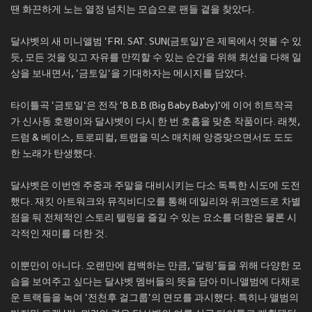
땐 화끈하게 노는 열정 넘치는 모습으로 팬들 곁을 찾았다.
달샤벳의 새 미니앨범 'FRI. SAT. SUN(금토일)'은 제목에서 엿볼 수 있
듯, 모든 것을 잊고 자유를 만끽할 수 있는 순간을 위해 최선을 다해 일
상을 보내면서, '금토일'을 기대하자는 메시지를 담았다.
타이틀곡 '금토일'은 전작 'B.B.B (Big Baby Baby)'에 이어 히트작곡
가 신사동 호랭이와 달샤벳이 다시 한 번 호흡을 맞춘 작품이다. 래쳇,
드럼 & 베이스, 트로피컬, 트랩을 믹스 매치해 앙증맞으면서도 도도
한 노래가 탄생했다.
달샤벳은 이번엔 주중과 주말을 대비시키는 다소 독특한 시도에 도전
했다. 재킷 아트워크와 뮤직비디오를 통해 데일리와 위크엔드로 차별
점을 둬 전체적인 스토리 텔링을 즐길 수 있는 요소를 더함은 물론 시
각적인 재미를 더한 것.
이뿐만이 아니다. 오랜만에 컴백하는 만큼, '달링'들을 위해 다양한 모
습을 보여주고 싶다는 달샤벳 멤버들의 뜻을 담아 미니앨범에 다채로
운 트랙들을 녹여 '전천후 걸그룹'의 면모를 과시했다. 특히나 앨범의