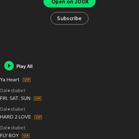
Open on JOOX
Subscribe
Play All
Ya Heart
Dal★shabet
FRI. SAT. SUN
Dal★shabet
HARD 2 LOVE
Dal★shabet
FLY BOY