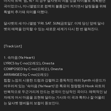
마지막 트랙 '썸, 뭐?'의 경우 달샤벳의 여름 싱글 타이틀로 계획됐던
곡이었으나, 미니앨범으로 컴백의 볼륨감이 커지면서 달링들을 위해
특별히 추가돼 의미를 더했다.
달샤벳의 새 미니앨범 'FRI. SAT. SUN(금토일)'. 이제 당신 앞에 달샤
벳의 매력을 만끽할 수 있는 새로운 세계가 다시 한 번 펼쳐진다.
[Track List]
1. 속마음 (Ya Heart)
LYRICS by C-no(오레오), Onesta
COMPOSED by C-no(오레오), Onesta
ARRANGED by C-no(오레오)
힙합 느낌의 시원한 드럼과 강렬하고 중독적인 여러 Synth 사운드가
어우러져 있는 '속마음 (Ya Heart)'은 특유의 청량함과 Hook 파트의
반복적으로 두근거리게 만드는 편곡이 인상적인 곡이다. 매력적인 남
자에게 어서 마음을 표현해 달라는 가사와 이 곡과 특히나 잘 어울리
는 달샤벳 멤버들의 보컬이 돋보인다.