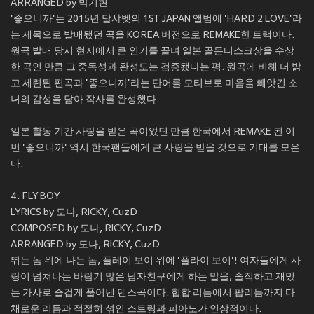
ARRANGED by 박기현
'좋으니까'는 2015년 달샤벳의 1ST JAPAN 앨범에 'HARD 2 LOVE'라
는 제목으로 발매됐던 곡을 KOREA 버전으로 REMAKE한 트랙이다.
원곡 발매 당시 현지에서 큰 인기를 끌며 일본 골든디스크상을 수상
한 곡인 만큼 그 중독성과 완성도는 검증됐다는 평. 원곡에 비해 더 밝
고 세련된 편곡과 '좋으니까'라는 단어를 모티브로 마음을 빼앗긴 소
녀의 감성을 담아 작사를 완성했다.
일본 활동 기간 사랑을 받은 곡이었던 만큼 한국에서 REMAKE 된 이
번 '좋으니까' 역시 한국팬들에게 큰 사랑을 받을 것으로 기대를 모은
다.
4. FLY BOY
LYRICS by 도나, RICKY, CuzD
COMPOSED by 도나, RICKY, CuzD
ARRANGED by 도나, RICKY, CuzD
뛰는 놈 위에 나는 놈, 플레이 보이 위에 '플라이 보이'! 여자들에게 사
랑이 넘쳐나는 바람기 많은 남자친구에게 하는 말을, 솔직하고 재밌
는 가사로 즐겁게 풀어낸 댄스곡이다. 힙합 리듬에서 팝리듬까지 다
채로운 리듬과 적절히 섞인 스트링과 피아노가 인상적이다.