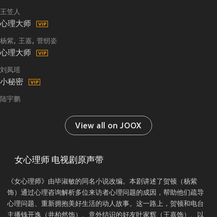
王笠人
心理大师
杨紫
王嘉
菅纫姿
心理大师
刘凤瑶
小秘密
陆宇鹏
View all on JOOX
女心理师 电视剧原声带
《女心理师》由毕淑敏的同名小说改编。本剧讲述了贺顿（杨紫
饰）通过心理咨询解析多位来访者心理问题的成因，帮助他们疏导
心理问题、重新拥抱美好生活的动人故事。这一路上，贺顿和电台
主播钱开逸（井柏然饰）、意外结识的好友叶家辉（王嘉饰）、以