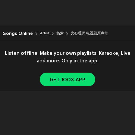
Songs Online
Artist
杨紫
女心理师 电视剧原声带
Listen offline. Make your own playlists. Karaoke, Live
and more. Only in the app.
GET JOOX APP
Copyright © 2011-
2026
Tencent. All Rights Reserved