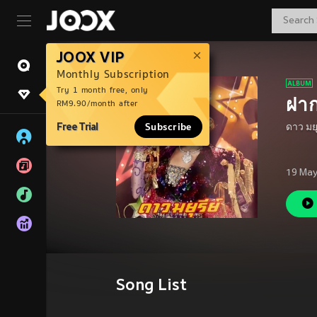
JOOX VIP
Monthly Subscription
Try 1 month free, only
ฝาก
RM9.90/month after
Free Trial
Subscribe
ดาว มยุ
19 May
Song List