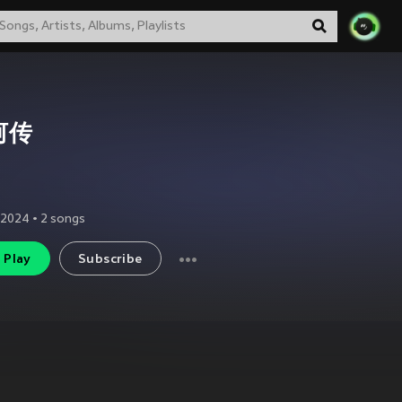
河传
 2024
•
2
songs
Play
Subscribe