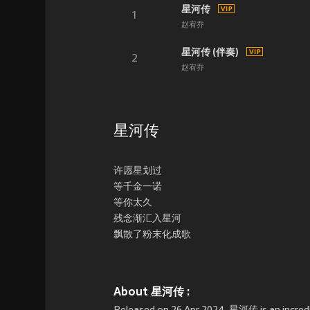
星河传
1
赵宥乔
星河传 (伴奏)
2
赵宥乔
星河传
许愿星划过
等千金一诺
等你太久
残念渐汇入星河
飘散了粉末化成歌
About 星河传 :