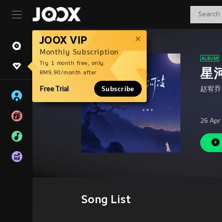
JOOX VIP
Monthly Subscription
Try 1 month free, only
星
RM9.90/month after
Free Trial
Subscribe
赵宥乔
26 Apr
Song List