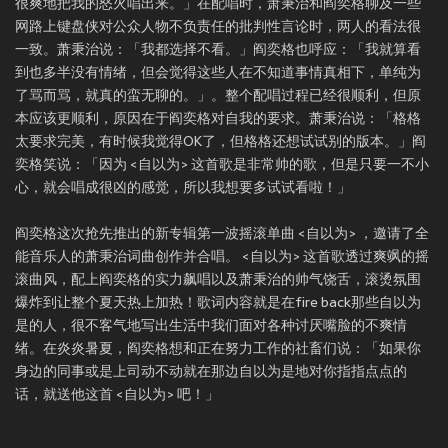
很爽地把我的怒火唱出来。」在配唱时，萧秉治和阎奕格聊及一些
网路上键盘侠对公众人物不负责任的批判性言论时，两人的看法很
一致。萧秉治说：「我都选择不看。」阎奕格也呼应：「我就算看
到也多半没有情绪，但会觉得这些人在不知道事情真相下，单纯为
了骂而骂，就真的蛮无聊的。」。整个配唱过程已经很顺利，但原
本应该更顺利，原因在于阎奕格对自我的要求。萧秉治说：「格格
太要求完美，有时候我觉得OK了，但格格还想试试别的版本。」阎
奕格笑说：「因为 <自以为> 这首歌是非常帅的歌，但是只要一不小
心，就会唱成很凶的感觉，所以我想要多试试看啦！」
阎奕格这次抢先推出的新专辑第一波摇滚单曲 <自以为> ，邀请了全
能音乐人的萧秉治词曲创作并合唱。 <自以为> 这首歌透过爽飒的摇
滚曲风，配上阎奕格的实力飙唱以及萧秉治的帅气饶舌，滚烫氛围
爆炸到让整个夏天热上加热！歌词内容就是在fire back那些自以为
是的人，很不客气地写出生活中我们面对各种讨厌嘴脸的不爽情
绪。在炎炎暑夏，阎奕格想和正在努力工作的社畜们说：「如果你
身边的同事或是上司动不动就在那边自以为是地对你指指点点的
话，就送他这首 <自以为> 吧！」