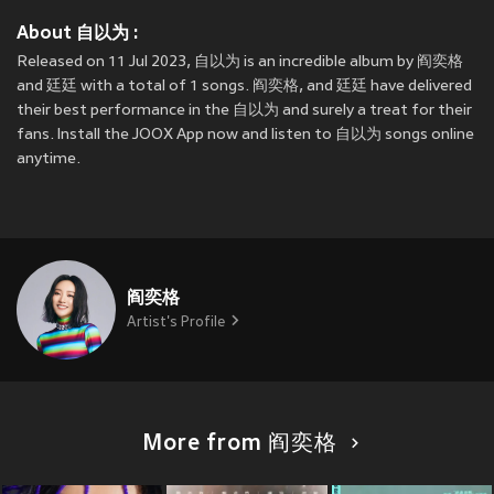
About 自以为 :
Released on 11 Jul 2023, 自以为 is an incredible album by 阎奕格
and 廷廷 with a total of 1 songs. 阎奕格, and 廷廷 have delivered
their best performance in the 自以为 and surely a treat for their
fans. Install the JOOX App now and listen to 自以为 songs online
anytime.
阎奕格
Artist's Profile
More from 阎奕格