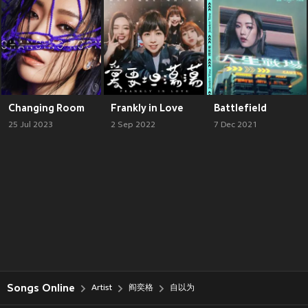
Changing Room
Frankly in Love
Battlefield
25 Jul 2023
2 Sep 2022
7 Dec 2021
Songs Online
Artist
阎奕格
自以为