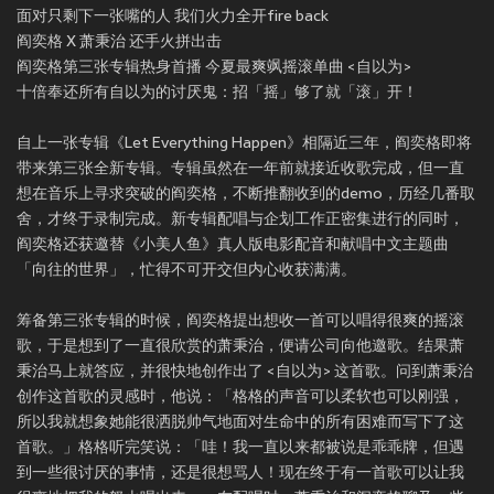
面对只剩下一张嘴的人 我们火力全开fire back
阎奕格 X 萧秉治 还手火拼出击
阎奕格第三张专辑热身首播 今夏最爽飒摇滚单曲 <自以为>
十倍奉还所有自以为的讨厌鬼：招「摇」够了就「滚」开！
自上一张专辑《Let Everything Happen》相隔近三年，阎奕格即将
带来第三张全新专辑。专辑虽然在一年前就接近收歌完成，但一直
想在音乐上寻求突破的阎奕格，不断推翻收到的demo，历经几番取
舍，才终于录制完成。新专辑配唱与企划工作正密集进行的同时，
阎奕格还获邀替《小美人鱼》真人版电影配音和献唱中文主题曲
「向往的世界」，忙得不可开交但内心收获满满。
筹备第三张专辑的时候，阎奕格提出想收一首可以唱得很爽的摇滚
歌，于是想到了一直很欣赏的萧秉治，便请公司向他邀歌。结果萧
秉治马上就答应，并很快地创作出了 <自以为> 这首歌。问到萧秉治
创作这首歌的灵感时，他说：「格格的声音可以柔软也可以刚强，
所以我就想象她能很洒脱帅气地面对生命中的所有困难而写下了这
首歌。」格格听完笑说：「哇！我一直以来都被说是乖乖牌，但遇
到一些很讨厌的事情，还是很想骂人！现在终于有一首歌可以让我