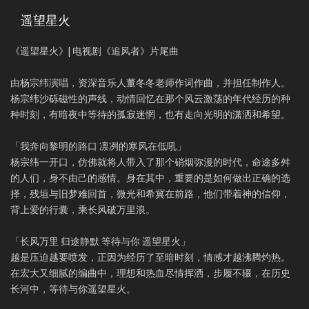
遥望星火
《遥望星火》| 电视剧《追风者》片尾曲
由杨宗纬演唱，资深音乐人董冬冬老师作词作曲，并担任制作人。
杨宗纬沙砾磁性的声线，动情回忆在那个风云激荡的年代经历的种
种时刻，有暗夜中等待的孤寂迷惘，也有走向光明的潇洒和希望。
「我奔向黎明的路口 凛冽的寒风在低吼」
杨宗纬一开口，仿佛就将人带入了那个硝烟弥漫的时代，命途多舛
的人们，身不由己的感情。身在其中，重要的是如何做出正确的选
择，残垣与旧梦难回首，微光和希冀在前路，他们带着神的信仰，
背上爱的行囊，乘长风破万里浪。
「长风万里 归途静默 等待与你 遥望星火」
越是压迫越要喷发，正因为经历了至暗时刻，情感才越沸腾灼热。
在宏大又细腻的编曲中，理想和热血尽情挥洒，步履不辍，在历史
长河中，等待与你遥望星火。