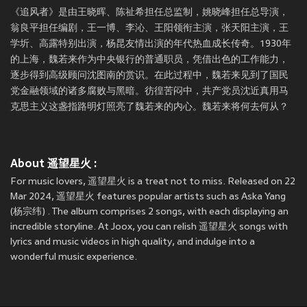
《追风者》是由王晓晖、陈祉希担任总监制，姚晓峰担任总导演，
翁良平担任编剧，王一博、李沁、王阳领衔主演，张天阳主演，王
学圻、高露特别出演，杨昆友情出演的年代热血成长传奇。1930年
的上海，魏若来作为中央银行的普通职员，凭借出色的工作能力，
逐步得到高级顾问沈图南的赏识。在此过程中，魏若来见到了国民
党金融领域的诸多腐败与黑暗。彷徨苦闷中，共产党员沈近真用马
克思主义这盏指路明灯照亮了魏若来的内心。魏若来将何去何从？
About 遥望星火 :
For music lovers, 遥望星火 is a treat not to miss. Released on 22
Mar 2024, 遥望星火 features popular artists such as Aska Yang
(杨宗纬) . The album comprises 2 songs, with each displaying an
incredible storyline. At Joox, you can relish 遥望星火 songs with
lyrics and music videos in high quality, and indulge into a
wonderful music experience.