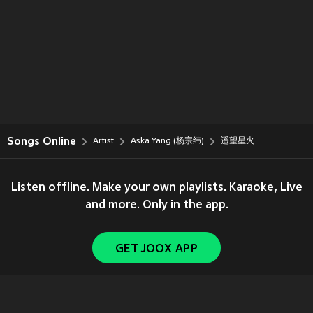
Songs Online
Artist
Aska Yang (杨宗纬)
遥望星火
Listen offline. Make your own playlists. Karaoke, Live
and more. Only in the app.
GET JOOX APP
Copyright © 2011-
2026
Tencent. All Rights Reserved