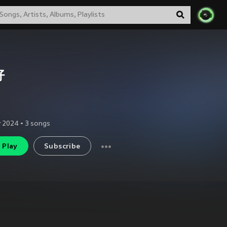
好
y 2024
•
3
songs
Play
Subscribe