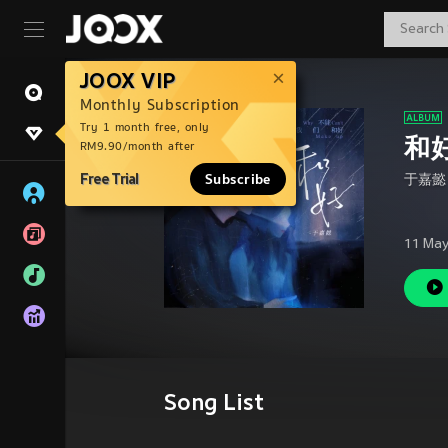
JOOX VIP
Monthly Subscription
Try 1 month free, only
和
RM9.90/month after
Free Trial
Subscribe
于嘉懿
11 Ma
Song List