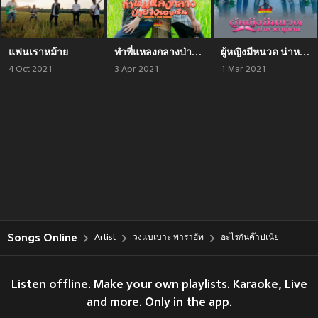
แฟนเราหม้าย
ทำพี่แหลงกลางป่ายางรอบเริน
ผู้หญิงมีหนวด น่าหวดทุกคน
4 Oct 2021
3 Apr 2021
1 Mar 2021
Songs Online
Artist
วงแบเบาะ พาราฮัท
อะไรกันค๊าปเนี่ย
Listen offline. Make your own playlists. Karaoke, Live
and more. Only in the app.