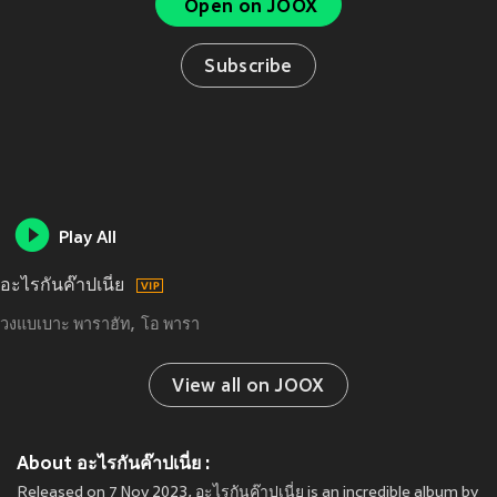
Open on JOOX
Subscribe
Play All
อะไรกันค๊าปเนี่ย
วงแบเบาะ พาราฮัท
โอ พารา
View all on JOOX
About อะไรกันค๊าปเนี่ย :
Released on 7 Nov 2023, อะไรกันค๊าปเนี่ย is an incredible album by