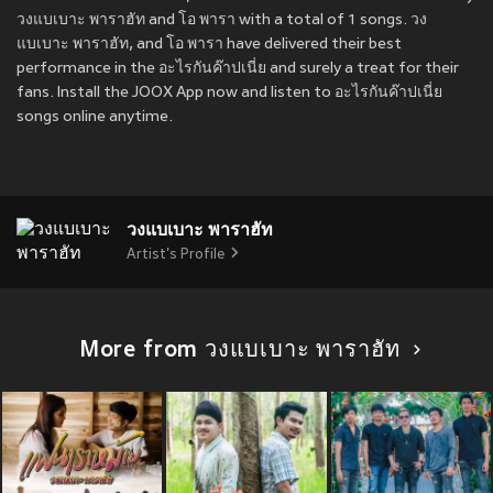
วงแบเบาะ พาราฮัท and โอ พารา with a total of 1 songs. วง
แบเบาะ พาราฮัท, and โอ พารา have delivered their best
performance in the อะไรกันค๊าปเนี่ย and surely a treat for their
fans. Install the JOOX App now and listen to อะไรกันค๊าปเนี่ย
songs online anytime.
วงแบเบาะ พาราฮัท
Artist's Profile
More from วงแบเบาะ พาราฮัท