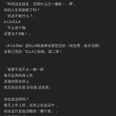
「时间说走就走，没唱什么已一遍歌～」啰，
你的人生有副歌了吗？
「你还不敢什么？」
A CA ELLA
「不止是个咖
还要当个A咖！」
《A Ca Ella》是ELLA陈嘉桦全新型态的《埃拉秀：娱乐无限》
全新订造的「ELLA三部曲」第二弹！
「谁要不温不火一模一样
每天起床肉身上班
灵魂却死在床上
然后你还在装 还在装 还在装」
你也是这样吗？
每天上学上班，在班上在会议中，
却永远只是临演般的「哪个谁」，