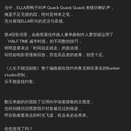
当中，ELLA用鸭子叫声 Quack Quack Quack 来模仿喇叭声，
掩盖手足无措的囧，绝对是神来之笔，
充分展现ELLA即兴的灵活与喜感。
第4段歌词里，金曲奖最佳作曲人兼单曲制作人萧贺硕运用了
「HALF TIME 减半时值」的不同数拍技巧，
明明是要表达「时间说走就走」的急迫感，
却彷如电影里慢格回放，营造高反差的效果，创意十足。
《人生不能没副歌》整个编曲都在纽约布鲁克林区著名的Bunker
studio录制，
乐手都是纽约客。
数位单曲的封面除了沿用向毕加索致敬的主视觉，
也特别模仿旧黑胶唱片封套被压过的痕迹，
呼应歌曲要表达的时光飞逝，机会未必会再来。
你也发现了吗？