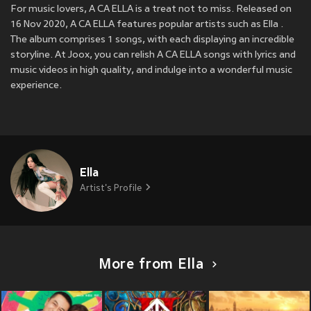
For music lovers, A CA ELLA is a treat not to miss. Released on
16 Nov 2020, A CA ELLA features popular artists such as Ella .
The album comprises 1 songs, with each displaying an incredible
storyline. At Joox, you can relish A CA ELLA songs with lyrics and
music videos in high quality, and indulge into a wonderful music
experience.
Ella
Artist's Profile
More from Ella