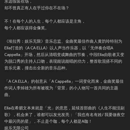
永远假装在场，
却不曾真正有人在乎过你在不在场？
不！在每个人的人生，每个人都应该是主角，
每个人都应该得金像奖。
《埃拉秀：娱乐无限》音乐总监、金曲奖最佳作曲人黄韵玲特别为
Ella打造的《A CA ELLA》以人声当作乐器，以「无伴奏合唱A
Cappella」开场，然后从清唱变成舞曲的节奏，中段Ella由歌者又变
为脱口秀的主持人口吻，表现能说能唱的功力，整首歌混搭不同的
音乐元素，撞击出全新的音乐品种。
「A CA ELLA」的创意从「A Cappella」一词变化而来，金曲奖最佳
作词人李焯雄为所有被视为「背景」的小人物写一首共同的主题
曲。
Ella在希腊文本来就是「光」的意思，延续首部曲的《人生不能没副
歌》，机会来了，谁都可以发光发亮：「我也有名有姓/ 我要做夜空
中最闪亮的星」，不止是个咖，每个人都是A咖！
娱乐无限公司