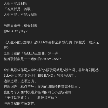
人生不能没副歌
「若真我是一首歌，
人生不能，不能没副歌！」
当世界重开，机会到来，
你READY了吗？
《人生不能没副歌》是ELLA陈嘉桦全新型态的《埃拉秀：娱乐无
限》
全新订造的「新ELLA三部曲」第一弹！
整首歌就象是一个迷你的SHOW CASE!
金曲奖最佳作词人李焯雄的5段歌词就是5段台词，非常有剧场感，
ELLA用百老汇音乐剧「BIG BAND」的音乐型态，
边演边唱，边唱边演，
把歌词连「标点符号」在内的细微转折都完全唱出，
也把每个人面对机遇来临时的内心小剧场独白：
「要还是不要？」、「敢还是不敢？」
淋漓尽致的本色发挥。