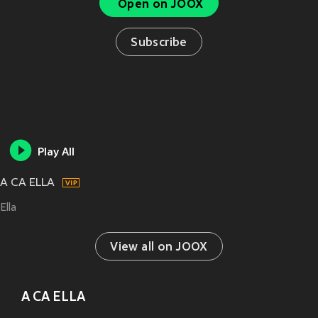
Open on JOOX
Subscribe
Play All
A CA ELLA
Ella
View all on JOOX
A CA ELLA