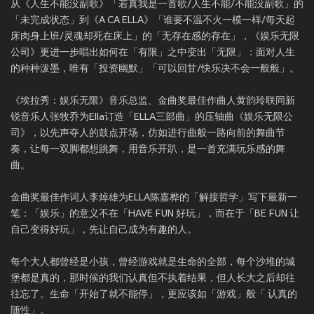
从《人生不能没副歌》「若真我是一首歌/人生不能/不能没副歌」的
「未完成状态」到《A CA ELLA》「谁要不温不火一模一样/每天起
床肉身上班/灵魂却死在床上」的「无存在感的存在」，《娱乐无限
公司》更进一步唱出如何在「有限」之中变出「无限」：面对人生
的种种泼墨，唯有「投资幽默」「可以回甘/快乐决不会一般般」。
《埃拉秀：娱乐无限》音乐总监、金曲奖最佳作曲人黄韵玲联同新
锐音乐人张牧乔为Ella订造「ELLA三部曲」的压轴曲《娱乐无限公
司》，以先声夺人的鼓点开场，仿如进行曲般一路向前的舞曲节
奏，让每一双脚都想跳舞，用音乐开趴，是一首充满玩乐感的舞
曲。
金曲奖最佳作词人李焯雄为ELLA陈嘉桦的「解接哲学」写下最新一
笔：「娱乐」的意义不在「HAVE FUN 好玩」，而在于「BE FUN 让
自己变得好玩」，先让自己成为有趣的人。
每个大人都曾经是小孩，曾经游戏就是生命的全部，每个沙堆的城
堡都是真的，那时候的我们认真但不执着结果，但人长大之后却往
往忘了。生命「开始了就不能停」，更应该如「游戏」般「 认真的
随性」。