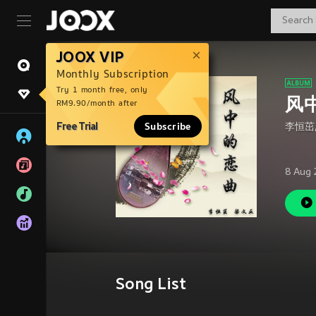
JOOX VIP
Monthly Subscription
Try 1 month free, only
风
RM9.90/month after
Free Trial
Subscribe
李恒茁
8 Aug 
Song List