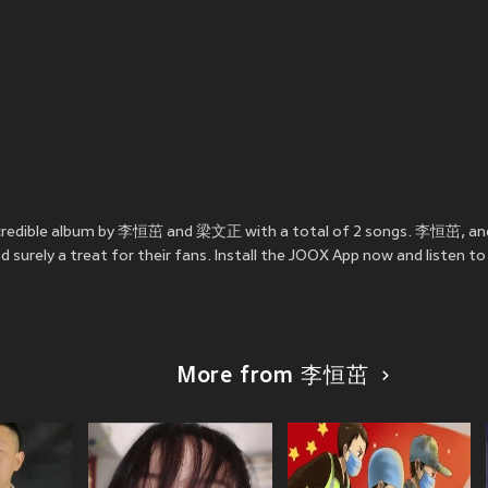
credible album by 李恒茁 and 梁文正 with a total of 2 songs. 李恒茁, an
surely a treat for their fans. Install the JOOX App now and liste
More from 李恒茁