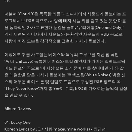
다.
더불어 ‘Cloud 9’은 독특한 리듬과 신디사이저 사운드가 돋보이는 프
로그레시브 R&B 곡으로, 사랑에 빠져 하늘 위를 걷고 있는 듯한 마음
을 동화적인 가사로 표현해 눈길을 끌며, ‘유리어항(One and Only)’
역시 세련된 신디사이저 사운드와 몽환적인 사운드의 R&B 곡으로,
사랑에 빠진 모습을 감각적으로 표현한 가사가 돋보인다.
이밖에도 귀를 사로잡는 베이스와 특유의 그루브를 지닌 팝 곡인
‘Artificial Love’, 독특한 베이스와 보컬 레인지가 가미된 일렉트로닉
미드 템포의 곡으로 ‘이 세상 모든 소리 중에 너를 찾아내면 돼’와 같
은 애절함을 담은 가사가 돋보이는 ‘백색소음(White Noise)’, 밝은 신
스와 어두운 베이스 톤 및 업템포 드럼으로 구성된 R&B 장르의 곡
‘They Never Know’까지 총 9곡이 수록, EXO의 다채로운 음악적 감성
을 만날 수 있다.
Album Review
01. Lucky One
Korean Lyrics by JQ / 서림(makeumine works) / 최진선