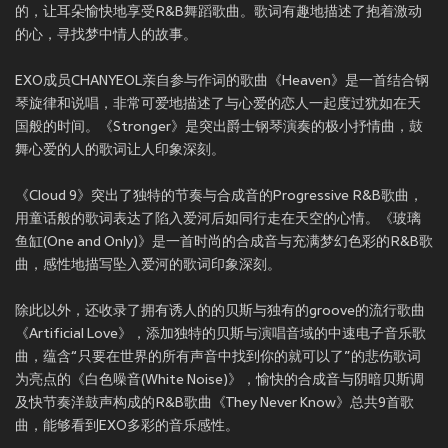
的，让耳朵愉快地享受R&B舞蹈歌曲。歌词有趣地描述了抱着激动
的心，寻找梦中情人的故事。
EXO成员CHANYEOL亲自参与作词的歌曲《Heaven》是一首结合钢
琴旋律和说唱，非常可爱地描述了与心爱的恋人一起度过犹如在天
国般的时间。《Stronger》是突出爵士钢琴演奏的极小抒情曲，鼓
舞心爱的人的歌词让人印象深刻。
《Cloud 9》突出了独特的节奏与合成音的Progressive R&B歌曲，
用童话般的歌词表达了陷入爱河后如同行走在天空的心情。《玻璃
鱼缸(One and Only)》是一首时尚的合成音与充满梦幻色彩的R&B歌
曲，感性地描写坠入爱河的歌词印象深刻。
除此以外，还收录了拥有诱人的的贝斯与独有的groove的流行歌曲
《Artificial Love》，添加独特的贝斯与演唱音域的中速电子音乐歌
曲，蕴含“只要在世界的所有声音中找到你的就可以了”的悲伤歌词
为亮点的《白色噪音(White Noise)》，愉快的合成音与阴暗贝斯调
及快节奏洋鼓声构成的R&B歌曲《They Never Know》总共9首歌
曲，能够看到EXO多彩的音乐感性。