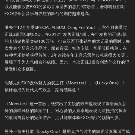
9日发售的本次专辑包含了双主打《Monster》与《Lucky One》，
以及能够欣赏EXO的多彩音乐世界的总共9首歌曲，全球粉丝们对
EXO得全新音乐与强烈的舞台的期待越来越高。
继去年12月冬季SPECIAL ALBUM《Sing For You》，六个月来通过
正规3辑回归的EXO，在2013年发售正规1辑，去年发售的正规2辑
的专辑销售量突破100万张，打造双百万张销售的大记录的同时，每
次发表全新音乐作品时，席卷音源，实体专辑，音乐节目榜单，在
各种音乐榜单获得首位，3年连续在年末音乐颁奖典礼获得大奖等，
展现了作为人气组合的成绩。因此，本次正规3辑会创造什么样的记
录受到众多瞩目。
能够见到EXO反转魅力的双主打《Monster》，《Lucky One》！
预计会成为历代人气歌曲，期待感爆棚！
《Monster》这一首歌，既突出了尖锐的鼓声也表现了幽暗而又新
鲜的演唱风格的舞蹈曲目。对心爱的人直率地表现无法抵挡的执着
的歌词与音乐的完美结合，足以能够体验EXO强烈的领袖气质。
另外一首主打歌《Lucky One》是朋克声与时尚的舞蹈节奏和谐而成