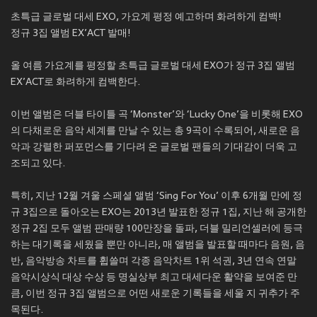
초특급 글로벌 대세 EXO, 가요계 평정 예고하며 화려하게 컴백!
정규 3집 앨범 EX’ACT 발매!
올 여름 가요계를 평정할 초특급 글로벌 대세 EXO가 정규 3집 앨범
EX’ACT로 화려하게 컴백한다.
이번 앨범은 더블 타이틀 곡 ‘Monster’와 ‘Lucky One’을 비롯해 EXO
의 다채로운 음악 세계를 만날 수 있는 총 9곡이 수록되어, 새로운 음
악과 강렬한 퍼포먼스를 기다려 온 글로벌 팬들의 기대감이 더욱 고
조되고 있다.
특히, 지난 12월 겨울 스페셜 앨범 ‘Sing For You’ 이후 6개월 만에 정
규 3집으로 돌아오는 EXO는 2013년 발표한 정규 1집, 지난 해 공개한
정규 2집 모두 앨범 판매량 100만장을 돌파, 더블 밀리언셀러에 등극
하는 대기록을 세웠을 뿐만 아니라, 매 앨범을 발표할 때마다 음원, 음
반, 음악방송 차트를 휩쓸며 각종 음악차트 1위 석권, 3년 연속 연말
음악시상식 대상 수상 등 명실상부 최고 대세다운 활약을 보여준 만
큼, 이번 정규 3집 앨범으로 어떤 새로운 기록들을 세울 지 귀추가 주
목된다.