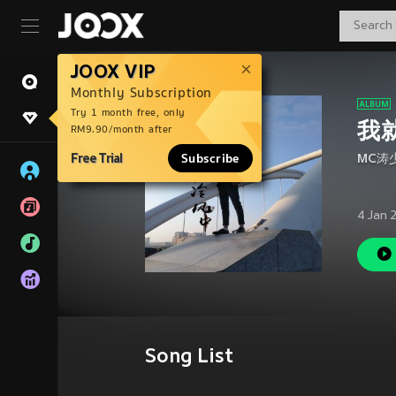
JOOX VIP
Monthly Subscription
Try 1 month free, only
我
RM9.90/month after
Free Trial
Subscribe
MC涛
4 Jan 
Song List