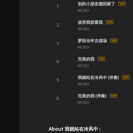
别的小朋友都回家了
1
MC涛少
放弃我抓紧我
2
MC涛少
梦回当年古战场
3
MC涛少
完美的我
4
MC涛少
我就站在冷风中 (伴奏)
5
MC涛少
完美的我 (伴奏)
6
MC涛少
About 我就站在冷风中 :