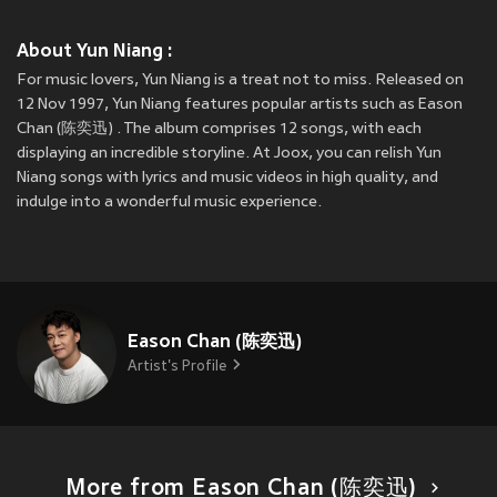
About Yun Niang :
For music lovers, Yun Niang is a treat not to miss. Released on
12 Nov 1997, Yun Niang features popular artists such as Eason
Chan (陈奕迅) . The album comprises 12 songs, with each
displaying an incredible storyline. At Joox, you can relish Yun
Niang songs with lyrics and music videos in high quality, and
indulge into a wonderful music experience.
Eason Chan (陈奕迅)
Artist's Profile
More from Eason Chan (陈奕迅)