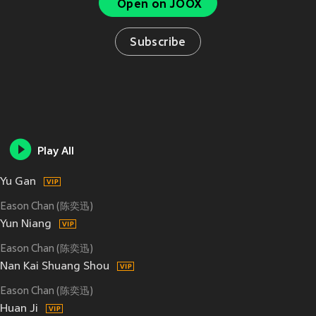
Open on JOOX
Subscribe
Play All
Yu Gan
Eason Chan (陈奕迅)
Yun Niang
Eason Chan (陈奕迅)
Nan Kai Shuang Shou
Eason Chan (陈奕迅)
Huan Ji