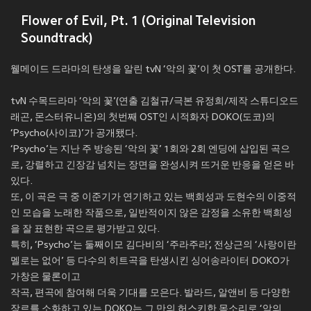
Flower of Evil, Pt. 1 (Original Television
Soundtrack)
웰메이드 드라마의 탄생을 알린 tvN ‘악의 꽃’이 첫 OST를 공개한다.
tvN 수목드라마 ‘악의 꽃’(연출 김철규/극본 유정희/제작 스튜디오드
래곤, 몬스터유니온)의 첫번째 OST인 시적화자 DOKO(도코)의
‘Psycho(사이코)’가 공개됐다.
‘Psycho’는 지난 주 방송된 ‘악의 꽃’ 1회와 2회 엔딩에 삽입된 곡으
로, 강렬하고 긴장감 넘치는 장면을 완성시켜 뜨거운 반응을 얻은 바
있다.
또, 이 곡은 극 중 이준기가 연기하고 있는 백희성과 도현수의 이중적
인 모습을 노래한 작품으로, 일반적이지 않은 감정을 소유한 백희성
을 잘 표현한 곡으로 평가받고 있다.
특히, ‘Psycho’는 둘째이모 김다비의 ‘주라주라’, 전상근의 ‘사랑이란
멜로는 없어’ 등 다수의 히트곡을 탄생시킨 싱어송라이터 DOKO가
가창은 물론이고
작곡, 편곡에 참여해 더욱 기대를 모은다. 발라드, 알앤비 등 다양한
장르를 소화하고 있는 DOKO는 그 만의 허스키한 목소리로 ‘악의