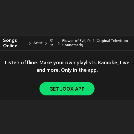
Songs
도
Flower of Evil, Pt. 1 (Original Television
Artist
Online
코
Soundtrack)
Listen offline. Make your own playlists. Karaoke, Live
and more. Only in the app.
GET JOOX APP
Copyright © 2011-
2026
Tencent. All Rights Reserved