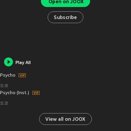
Open on JOOX
Subscribe
Play All
Psycho
도코
Psycho (Inst.)
도코
View all on JOOX