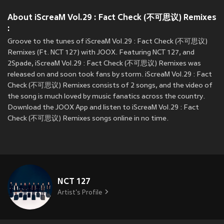
About iScreaM Vol.29 : Fact Check (不可思议) Remixes
:
Groove to the tunes of iScreaM Vol.29 : Fact Check (不可思议)
Remixes (Ft. NCT 127) with JOOX. Featuring NCT 127, and
2Spade, iScreaM Vol.29 : Fact Check (不可思议) Remixes was
released on
and soon took fans by storm. iScreaM Vol.29 : Fact
Check (不可思议) Remixes consists of 2 songs, and the video of
the song is much loved by music fanatics across the country.
Download the JOOX App and listen to iScreaM Vol.29 : Fact
Check (不可思议) Remixes songs online in no time.
NCT 127
Artist's Profile