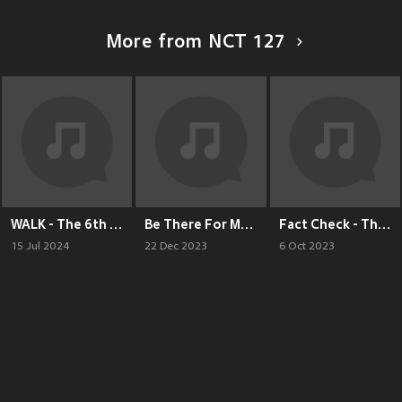
More from NCT 127
WALK - The 6th Album
Be There For Me - Winter Special Single
Fact Check - The 5th Album
15 Jul 2024
22 Dec 2023
6 Oct 2023