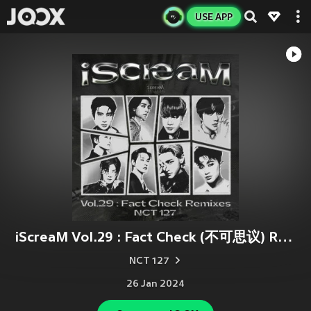
USE APP
iScreaM Vol.29 : Fact Check (不可思议) Remixes
NCT 127
26 Jan 2024