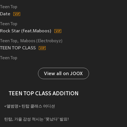
Teen Top
Date
Teen Top
Rock Star (feat.Maboos)
Teen Top
Maboos (Electroboyz)
TEEN TOP CLASS
Teen Top
View all on JOOX
TEEN TOP CLASS ADDITION
<앨범명> 틴탑 클래스 어디션
틴탑, 가을 감성 적시는 ‘못났다’ 발표!