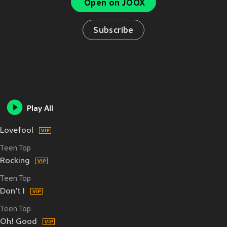
Open on JOOX
Subscribe
Play All
Lovefool
Teen Top
Rocking
Teen Top
Don’t I
Teen Top
Oh! Good