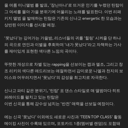
올 여름 미니앨범
를 발표, ‘장난아냐’로 뜨거운 인기를 누렸던 틴탑이
그 여세를 몰아 가을 분위기에 어울리는 노래를 발표한다. 이번 리패
키지 앨범
을 발매하는 틴탑은 기존의 신나고 energetic 한 모습과는
상반된 이미지를 선사할 예정.
‘못났다’는 깊어가는 가을밤, 리스너들의 귀를 ‘힐링’ 시켜줄 단 하나
의 곡으로 연인과 이별을 후회하며 ‘내가 못났다’라고 자책하는 가사
를 재미있게 표현한 색다른 느낌의 곡이다.
뚜렷한 개성으로 차별 있는 rapping을 선보이는 캡과 엘조, 그리고 창
조 리키의 색다른 애드리브는 애절하면서 감미로운 니엘과 천지의 보
이스와 어우러지면서 ‘못났다’의 감성을 최고치로 자극한다.
신나고 파티 같은 분위기, ‘틴탑’ 표 댄스 스타일로 매 앨범마다 히트
퍼레이드를 펼치고 있는 틴탑은
이번 신곡을 통해 감수성 넘치는 ‘반전’ 매력을 선보일 예정이다.
에는 신곡 ‘못났다’ 이외에도 새로운 사진과 ‘TEEN TOP CLASS’ 활동
메이킹 사진이 수록돼 있으며, 포토카드 1종(멤버별 랜덤)도 포함돼