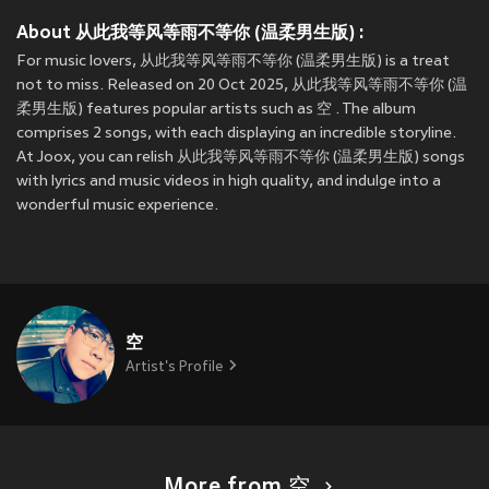
About 从此我等风等雨不等你 (温柔男生版) :
For music lovers, 从此我等风等雨不等你 (温柔男生版) is a treat
not to miss. Released on 20 Oct 2025, 从此我等风等雨不等你 (温
柔男生版) features popular artists such as 空 . The album
comprises 2 songs, with each displaying an incredible storyline.
At Joox, you can relish 从此我等风等雨不等你 (温柔男生版) songs
with lyrics and music videos in high quality, and indulge into a
wonderful music experience.
空
Artist's Profile
More from 空