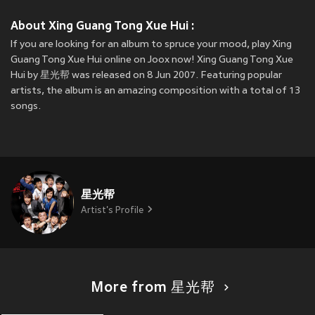
About Xing Guang Tong Xue Hui :
If you are looking for an album to spruce your mood, play Xing
Guang Tong Xue Hui online on Joox now! Xing Guang Tong Xue
Hui by 星光帮 was released on 8 Jun 2007. Featuring popular
artists, the album is an amazing composition with a total of 13
songs.
星光帮
Artist's Profile
More from 星光帮