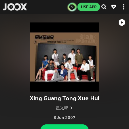
USE APP
Xing Guang Tong Xue Hui
星光帮
8 Jun 2007