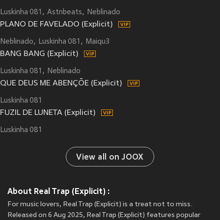
Luskinha 081
Astnbeats
Neblinado
PLANO DE FAVELADO (Explicit)
Neblinado
Luskinha 081
Maiqu3
BANG BANG (Explicit)
Luskinha 081
Neblinado
QUE DEUS ME ABENÇÕE (Explicit)
Luskinha 081
FUZIL DE LUNETA (Explicit)
Luskinha 081
View all on JOOX
About Real Trap (Explicit) :
For music lovers, Real Trap (Explicit) is a treat not to miss.
Released on 6 Aug 2025, Real Trap (Explicit) features popular