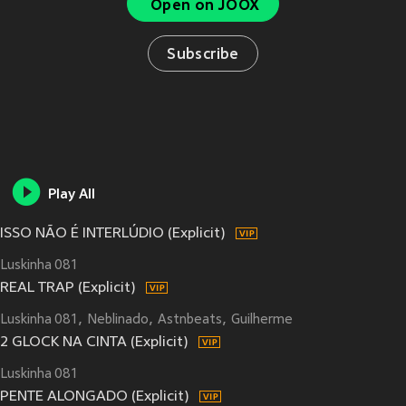
Open on JOOX
Subscribe
Play All
ISSO NÃO É INTERLÚDIO (Explicit)
Luskinha 081
REAL TRAP (Explicit)
Luskinha 081
Neblinado
Astnbeats
Guilherme
2 GLOCK NA CINTA (Explicit)
Luskinha 081
PENTE ALONGADO (Explicit)