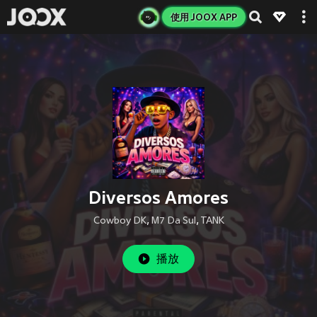
使用 JOOX APP
Diversos Amores
Cowboy DK
,
M7 Da Sul
,
TANK
播放