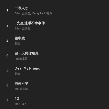
一表人才
1
Edan 呂爵安
Feng Ze 邱鋒澤
E先生 連環不幸事件
2
Edan 呂爵安
鏡中鏡
3
姜濤
留一天與你喘息
4
Ian 陳卓賢
Dear My Friend,
5
姜濤
時候不早
6
MC 張天賦
12
7
MIRROR