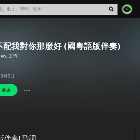
不配我對你那麼好 (國粵語版伴奏)
en
,
王晴
年3月5日
播放
版伴奏) 歌詞