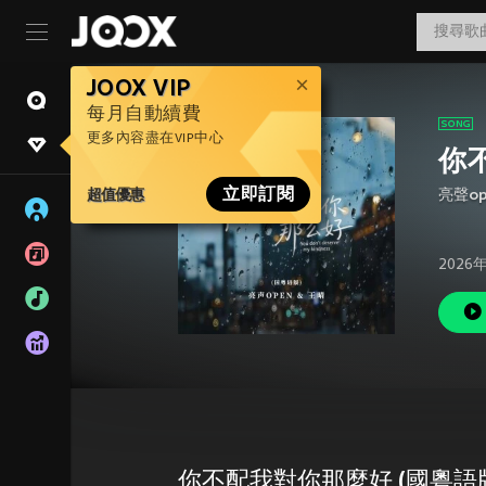
JOOX VIP
每月自動續費
更多內容盡在VIP中心
你
超值優惠
立即訂閱
亮聲op
2026
你不配我對你那麼好 (國粵語