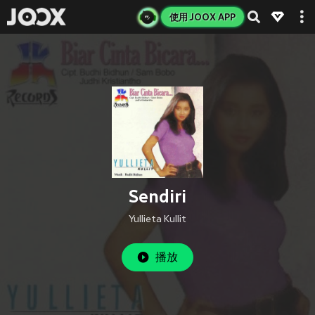
使用 JOOX APP
Sendiri
Yullieta Kullit
播放