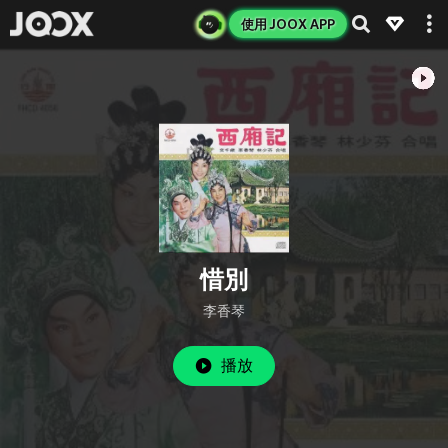
使用 JOOX APP
惜別
李香琴
播放