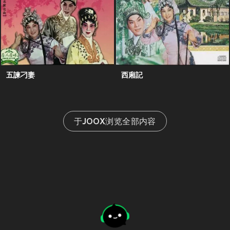
五諫刁妻
西廂記
于JOOX浏览全部内容