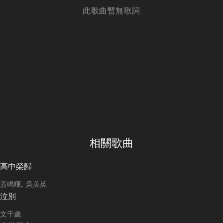
此歌曲暫無歌詞
相關歌曲
高中榮歸
蓋鳴暉
吳美英
泣別
文千歲