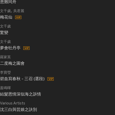
患難同舟
文千歲
吳君麗
梅花仙
文千歲
驚變
文千歲
夢會牡丹亭
羅家英
二度梅之園會
李寶瑩
碧血寫春秋 - 三召 (選段)
蓋鳴暉
結髮恩情深似海之訴情
Various Artists
沈三白與芸娘之訣別