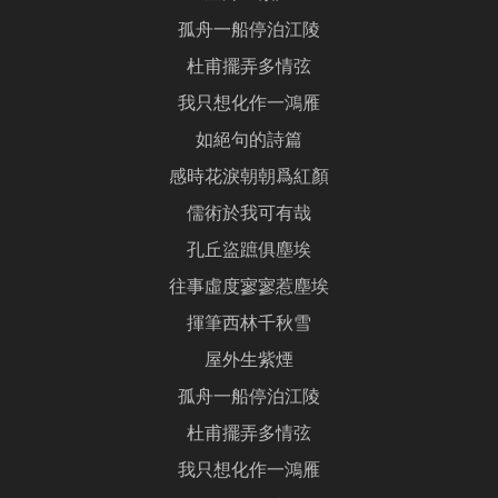
孤舟一船停泊江陵
杜甫擺弄多情弦
我只想化作一鴻雁
如絕句的詩篇
感時花淚朝朝爲紅顏
儒術於我可有哉
孔丘盜蹠俱塵埃
往事虛度寥寥惹塵埃
揮筆西林千秋雪
屋外生紫煙
孤舟一船停泊江陵
杜甫擺弄多情弦
我只想化作一鴻雁