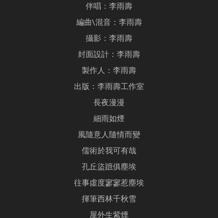
伴唱：李雨壽
編曲\混音：李雨壽
攝影：李雨壽
封面設計：李雨壽
製作人：李雨壽
出版：李雨壽工作室
長夜漫漫
細雨如煙
風隨意人隨情而變
儒術於我可有哉
孔丘盜蹠俱塵埃
往事虛度寥寥惹塵埃
揮筆西林千秋雪
屋外生紫煙