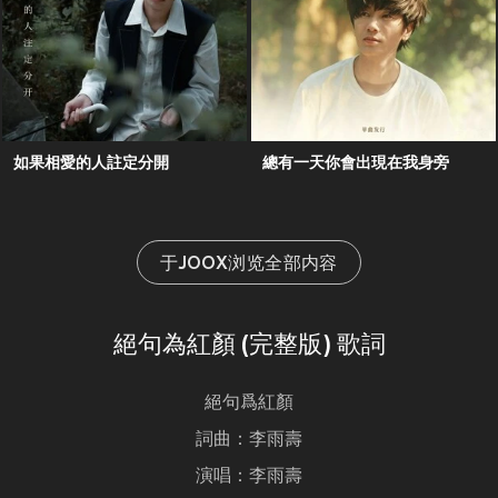
如果相愛的人註定分開
總有一天你會出現在我身旁
于JOOX浏览全部内容
絕句為紅顏 (完整版) 歌詞
絕句爲紅顏
詞曲：李雨壽
演唱：李雨壽