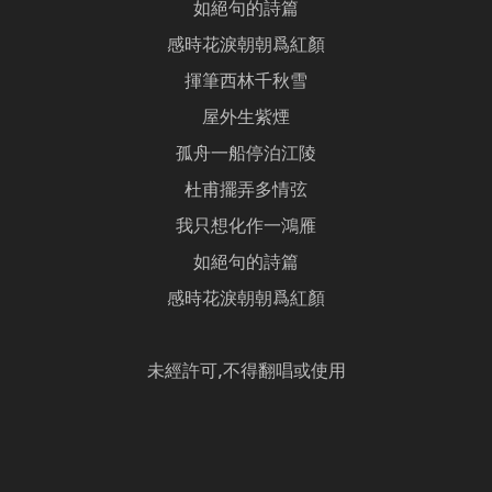
如絕句的詩篇
感時花淚朝朝爲紅顏
揮筆西林千秋雪
屋外生紫煙
孤舟一船停泊江陵
杜甫擺弄多情弦
我只想化作一鴻雁
如絕句的詩篇
感時花淚朝朝爲紅顏
未經許可,不得翻唱或使用