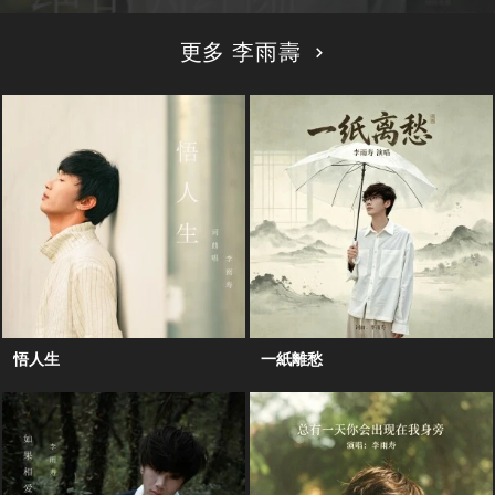
更多 李雨壽
悟人生
一紙離愁