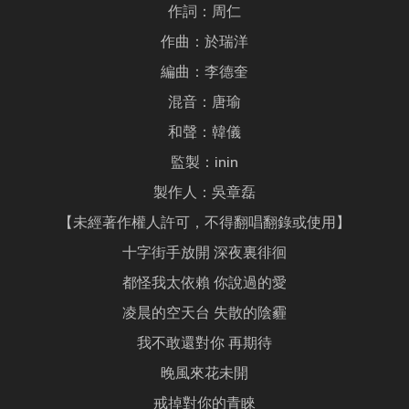
作詞：周仁
作曲：於瑞洋
編曲：李德奎
混音：唐瑜
和聲：韓儀
監製：inin
製作人：吳章磊
【未經著作權人許可，不得翻唱翻錄或使用】
十字街手放開 深夜裏徘徊
都怪我太依賴 你說過的愛
凌晨的空天台 失散的陰霾
我不敢還對你 再期待
晚風來花未開
戒掉對你的青睞