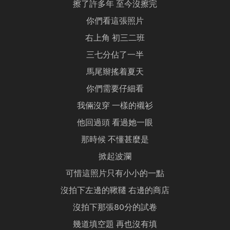
擦了許多年 至今沒擦完
你們看這張照片
右上角 初三二班
三七分佔了一半
馬尾辮搖着夏天
你們需要仔細看
我倆沒穿 一樣的襯衫
他回過頭 看過她一眼
那時候 不懂甚麼是
掀起波瀾
可惜這照片只有小小的一點
沒拍下左邊的鞦韆 右邊的商店
沒拍下那張80分的試卷
幾道填空題 再也沒有填