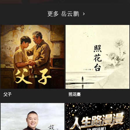
更多 岳云鹏
父子
照花臺