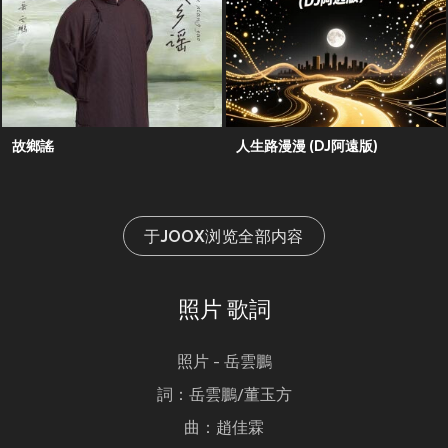
故鄉謠
人生路漫漫 (DJ阿遠版)
于JOOX浏览全部内容
照片 歌詞
照片 - 岳雲鵬
詞：岳雲鵬/董玉方
曲：趙佳霖