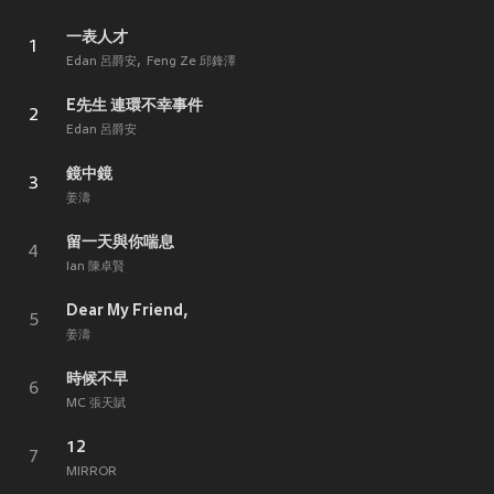
一表人才
1
Edan 呂爵安
Feng Ze 邱鋒澤
E先生 連環不幸事件
2
Edan 呂爵安
鏡中鏡
3
姜濤
留一天與你喘息
4
Ian 陳卓賢
Dear My Friend,
5
姜濤
時候不早
6
MC 張天賦
12
7
MIRROR