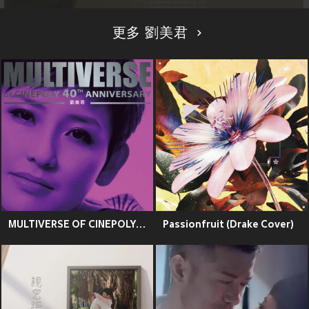
更多 劉美君
MULTIVERSE OF CINEPOLY 40TH ANNIVERSARY - 劉美君
Passionfruit (Drake Cover)