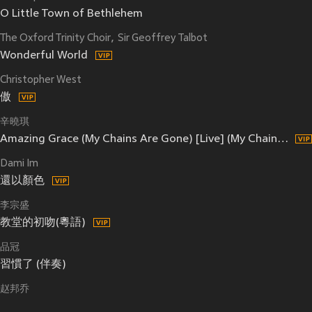
O Little Town of Bethlehem
The Oxford Trinity Choir
Sir Geoffrey Talbot
Wonderful World
Christopher West
傲
辛曉琪
Amazing Grace (My Chains Are Gone) [Live] (My Chains Are Gone|Live)
Dami Im
還以顏色
李宗盛
教堂的初吻(粵語)
品冠
習慣了 (伴奏)
赵邦乔