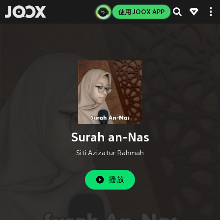
使用 JOOX APP
Surah an-Nas
Siti Azizatur Rahmah
播放