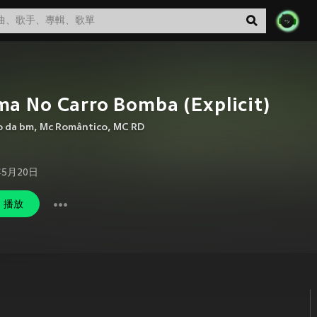
a No Carro Bomba (Explicit)
lo da bm
,
Mc Romântico
,
MC RD
年5月20日
播放