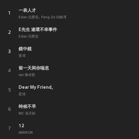
一表人才
1
Edan 呂爵安
Feng Ze 邱鋒澤
E先生 連環不幸事件
2
Edan 呂爵安
鏡中鏡
3
姜濤
留一天與你喘息
4
Ian 陳卓賢
Dear My Friend,
5
姜濤
時候不早
6
MC 張天賦
12
7
MIRROR