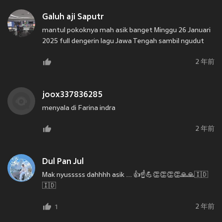
Galuh aji Saputr
mantul pokoknya mah asik banget Minggu 26 Januari
2025 full dengerin lagu Jawa Tengah sambil ngudut
2 年前
joox337836285
menyala di Farina indra
2 年前
Dul Pan Jul
Mak nyusssss dahhhh asik ... 👍☝️💪👏👏👏👏🙏🙏🇮🇩
🇮🇩
2 年前
1