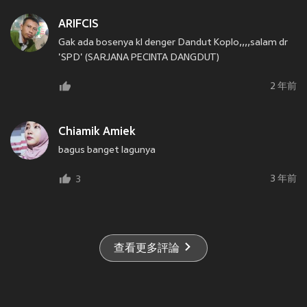
ARIFCIS
Gak ada bosenya kl denger Dandut Koplo,,,,salam dr
'SPD' (SARJANA PECINTA DANGDUT)
2 年前
Chiamik Amiek
bagus banget lagunya
3 年前
3
查看更多評論