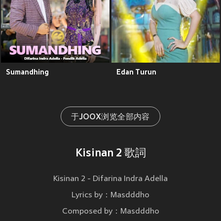
Sumandhing
Edan Turun
于JOOX浏览全部内容
Kisinan 2 歌詞
Kisinan 2 - Difarina Indra Adella
Lyrics by：Masdddho
Composed by：Masdddho