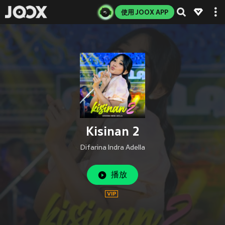
使用 JOOX APP
Kisinan 2
Difarina Indra Adella
播放