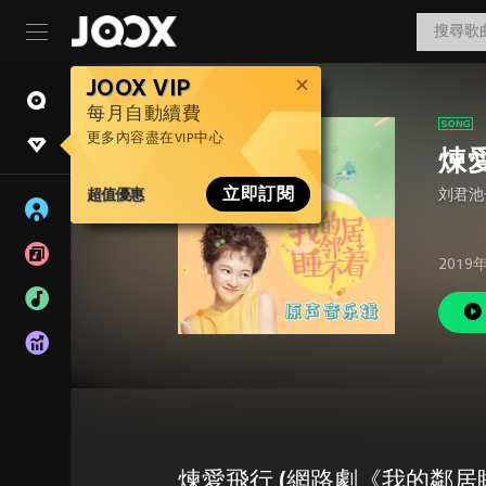
JOOX VIP
每月自動續費
更多內容盡在VIP中心
煉
超值優惠
立即訂閱
刘君池
2019
煉愛飛行 (網路劇《我的鄰居