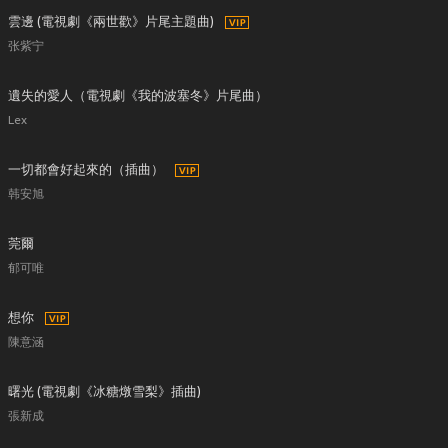
雲邊 (電視劇《兩世歡》片尾主題曲)
张紫宁
遺失的愛人（電視劇《我的波塞冬》片尾曲）
Lex
一切都會好起來的（插曲）
韩安旭
莞爾
郁可唯
想你
陳意涵
曙光 (電視劇《冰糖燉雪梨》插曲)
張新成