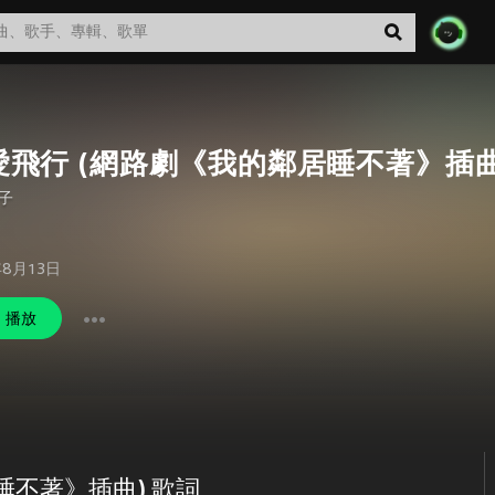
愛飛行 (網路劇《我的鄰居睡不著》插曲
子
年8月13日
播放
睡不著》插曲) 歌詞