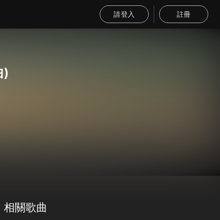
請登入
註冊
)
相關歌曲