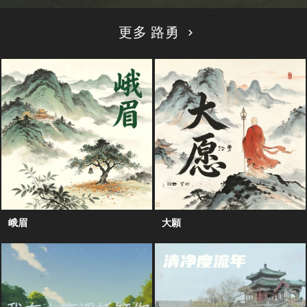
更多 路勇
峨眉
大願