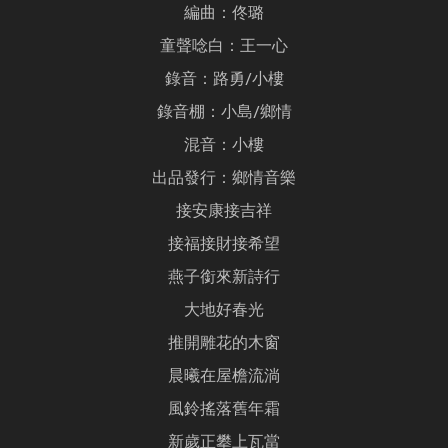
編曲：佟璐
童聲唸白：王一心
錄音：路勇/小樓
錄音棚：小島/鄉情
混音：小樓
出品發行：鄉情音樂
接安康接吉祥
接福接財接希望
燕子銜來新詩行
大地好春光
推開雕花的木窗
晨曦在屋檐流淌
風鈴搖落舊年霜
新歲正攀上瓦當