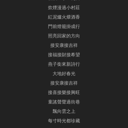
炊煙漫過小村莊
紅泥爐火煨酒香
門前燈籠掛成行
照亮回家的方向
接安康接吉祥
接福接財接希望
燕子銜來新詩行
大地好春光
接安康接吉祥
接喜接樂接興旺
童謠聲聲過街巷
飄向雲之上
每寸時光都珍藏