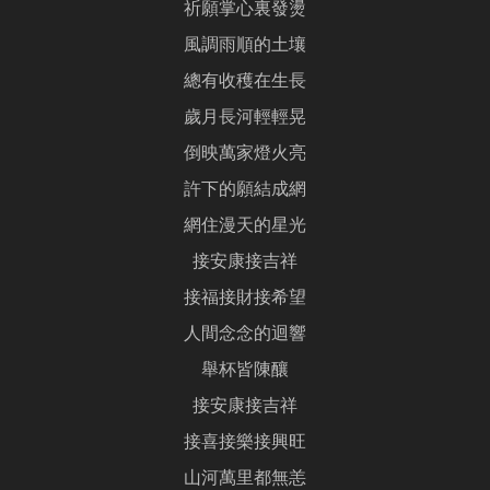
祈願掌心裏發燙
風調雨順的土壤
總有收穫在生長
歲月長河輕輕晃
倒映萬家燈火亮
許下的願結成網
網住漫天的星光
接安康接吉祥
接福接財接希望
人間念念的迴響
舉杯皆陳釀
接安康接吉祥
接喜接樂接興旺
山河萬里都無恙