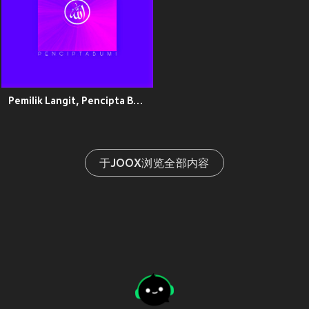
Pemilik Langit, Pencipta Bumi
于JOOX浏览全部内容