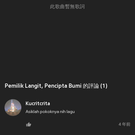
此歌曲暫無歌詞
Pemilik Langit, Pencipta Bumi 的評論 (1)
Kucritcrita
Asiklah pokoknya nih lagu
4 年前