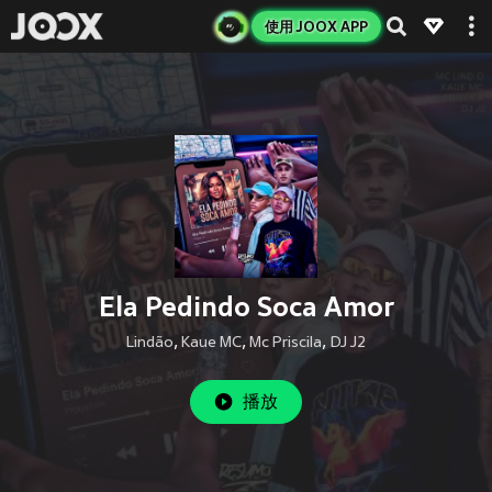
使用 JOOX APP
Ela Pedindo Soca Amor
Lindão
,
Kaue MC
,
Mc Priscila
,
DJ J2
播放