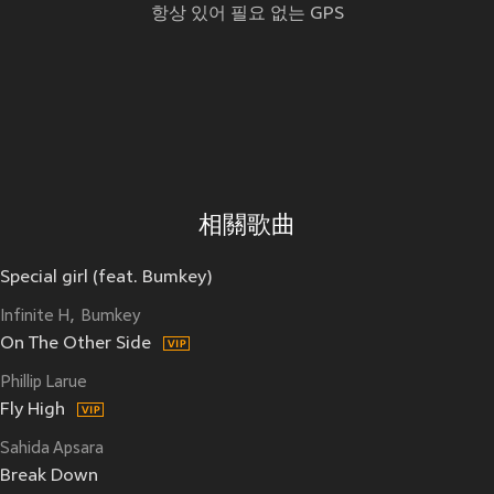
항상 있어 필요 없는 GPS
相關歌曲
Special girl (feat. Bumkey)
Infinite H
Bumkey
On The Other Side
Phillip Larue
Fly High
Sahida Apsara
Break Down