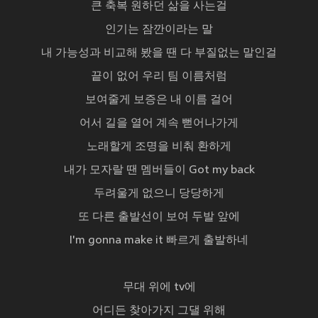
큰 축복 원하던 삶을 사는걸
인기는 잠깐이라는 말
내 가능성과 비교해 봤을 땐 다 부질없는 말인걸
끝이 없어 우리 팀 이름처럼
보여줄게 보증은 내 이름 걸어
어서 길을 열어 계속 뻗어나가게
노래할게 조명을 비춰 환하게
내가 모자랄 땐 멤버들이 Got my back
두려울게 없으니 당당하게
또 다른 출발선이 보여 두발 앞에
I'm gonna make it 빠르게 출발하네
무대 위에 tv에
어디든 찾아가지 그댈 위해