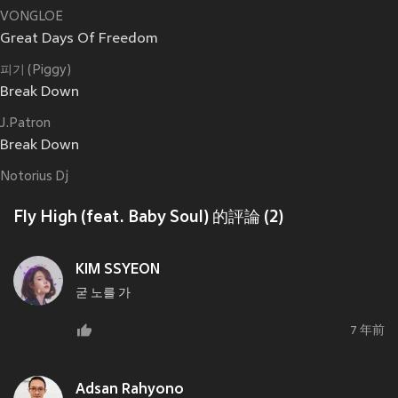
VONGLOE
Great Days Of Freedom
피기 (Piggy)
Break Down
J.Patron
Break Down
Notorius Dj
Fly High (feat. Baby Soul) 的評論 (2)
KIM SSYEON
굳 노를 가
7 年前
Adsan Rahyono