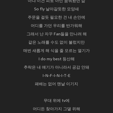
아냐 이건 피로 아닌 꿈꿔왔던 삶
So fly 날아갈듯한 모양새
주문을 걸듯 필요한 건 내 손안에
어디를 가던 우리를 반가워해
그래서 난 자꾸 Fan들을 만나려 해
같은 노래를 수도 없이 불렀지만
매번 새롭게 해 식을 줄 모르는 열기가
I do my best 등산해
추락은 내 얘기가 아니라서 공감 안돼
I-N-F-I-N-I-T-E
패배는 없어 맨날 이기지
무대 위에 tv에
어디든 찾아가지 그댈 위해