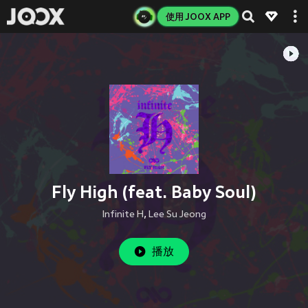
使用 JOOX APP
Fly High (feat. Baby Soul)
Infinite H
,
Lee Su Jeong
播放