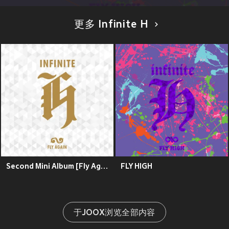
更多 Infinite H
Second Mini Album [Fly Again]
FLY HIGH
于JOOX浏览全部内容