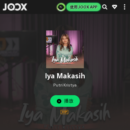
使用 JOOX APP
Iya Makasih
Putri Kristya
播放