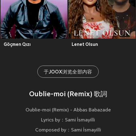
Göçmen Qızı
Lenet Olsun
于JOOX浏览全部内容
Oublie-moi (Remix) 歌詞
Oublie-moi (Remix) - Abbas Babazade
Lyrics by：Sami İsmayilli
Composed by：Sami İsmayilli