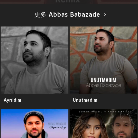
更多 Abbas Babazade
Ayrıldım
Unutmadım