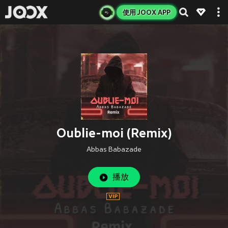
使用 JOOX APP
Oublie-moi (Remix)
Abbas Babazade
播放