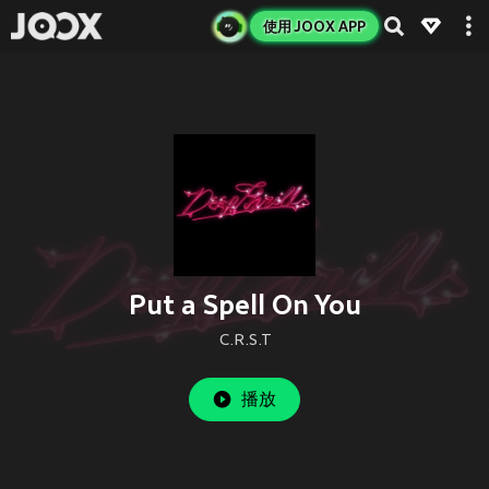
使用 JOOX APP
Put a Spell On You
C.R.S.T
播放