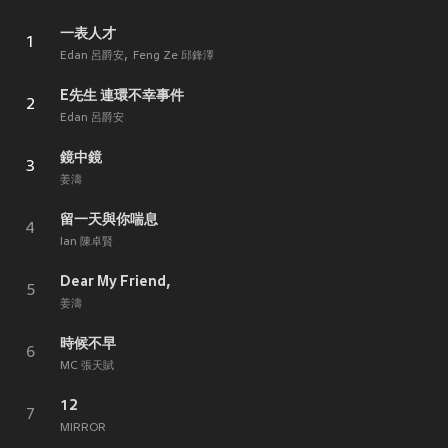
一表人才
1
Edan 呂爵安
Feng Ze 邱鋒澤
E先生 連環不幸事件
2
Edan 呂爵安
鏡中鏡
3
姜濤
留一天與你喘息
4
Ian 陳卓賢
Dear My Friend,
5
姜濤
時候不早
6
MC 張天賦
12
7
MIRROR