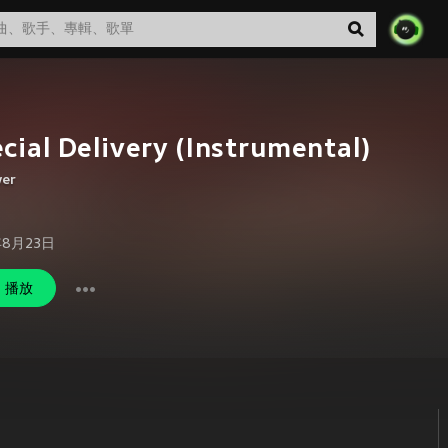
cial Delivery (Instrumental)
wer
年8月23日
播放