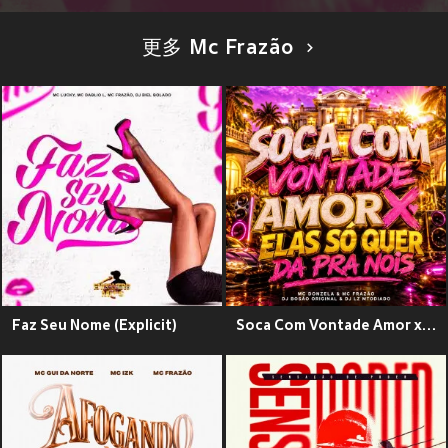
更多 Mc Frazão
Faz Seu Nome (Explicit)
Soca Com Vontade Amor x Elas So Quer da Pra Nois (Explicit)