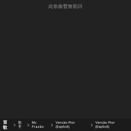
此歌曲暫無歌詞
首
歌
Mc
Versão Pior
Versão Pior
歌
手
Frazão
(Explicit)
(Explicit)