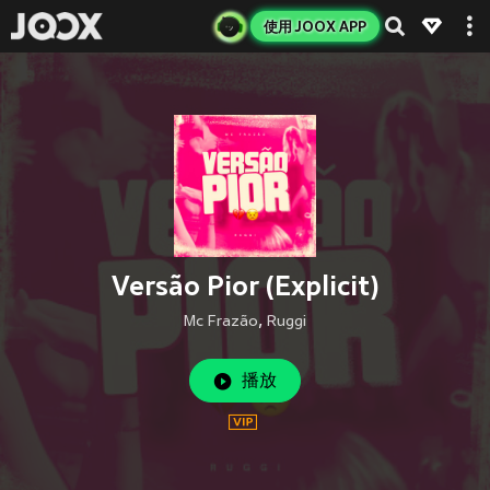
使用 JOOX APP
Versão Pior (Explicit)
Mc Frazão
,
Ruggi
播放