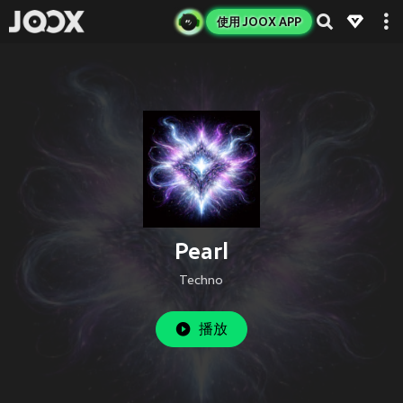
使用 JOOX APP
Pearl
Techno
播放