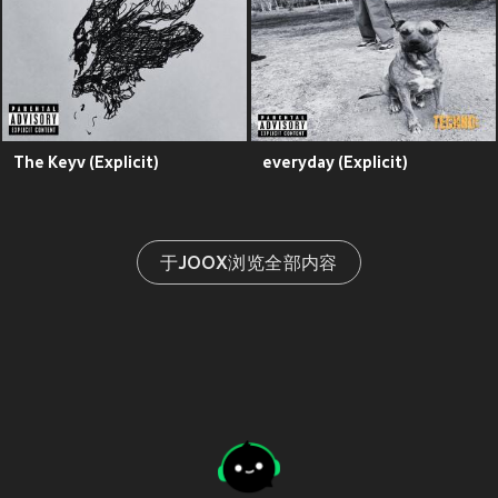
The Keyv (Explicit)
everyday (Explicit)
于JOOX浏览全部内容