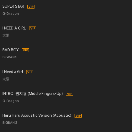
SUPER STAR
G-Dragon
I NEED A GIRL
太陽
BAD BOY
BIGBANG
I Need a Girl
太陽
INTRO. 권지용 (Middle Fingers-Up)
G-Dragon
Haru Haru Acoustic Version (Acoustic)
BIGBANG