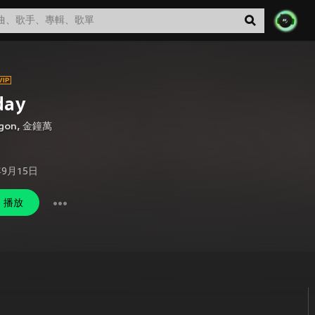
day
gon
,
金鐘萬
年9月15日
播放