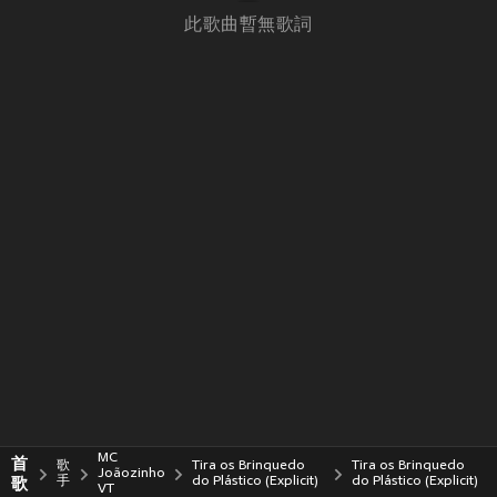
此歌曲暫無歌詞
MC
首
歌
Tira os Brinquedo
Tira os Brinquedo
Joãozinho
歌
手
do Plástico (Explicit)
do Plástico (Explicit)
VT