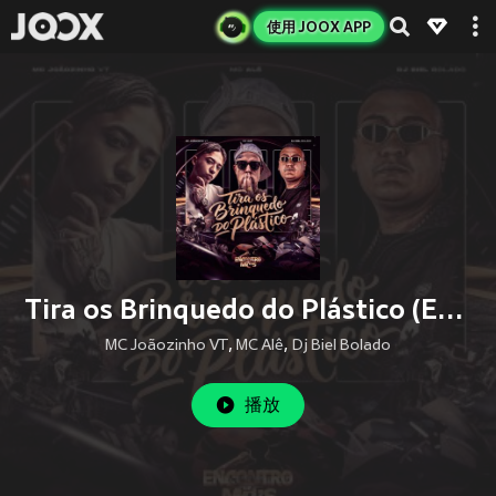
使用 JOOX APP
Tira os Brinquedo do Plástico (Explicit)
MC Joãozinho VT
,
MC Alê
,
Dj Biel Bolado
播放