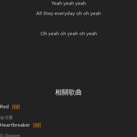
Yeah yeah yeah
All they everyday oh oh yeah
Oh yeah oh yeah oh yeah
相關歌曲
Red
金泫雅
Heartbreaker
G-Dragon