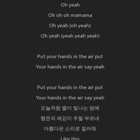
Oh yeah
Oh oh oh mamama
Oh yeah (oh yeah)
Oh yeah (yeah yeah yeah)
Put your hands in the air put
Your hands in the air say yeah
Put your hands in the air put
Your hands in the air say yeah
오늘처럼 별이 빛나는 밤에
행운의 예감이 우릴 부르네
아름다운 소리로 질러줘
Like this