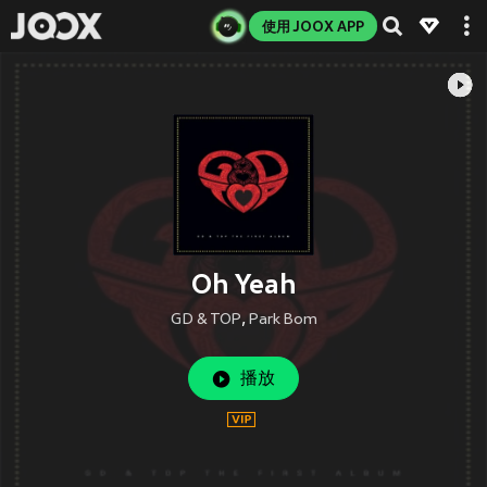
使用 JOOX APP
Oh Yeah
GD & TOP
,
Park Bom
播放