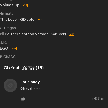
Volume Up
4minute
This Love - GD solo
G-Dragon
I'll Be There Korean Version (Kor. Ver)
太陽
EGO
BIGBANG
Oh Yeah 的評論 (15)
Lau Sandy
Oh yeah ✨✨
4 個月前