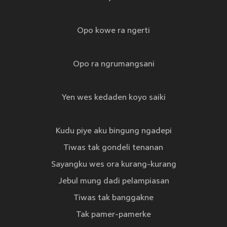
Opo kowe ra ngerti
Opo ra ngrumangsani
Yen wes kedaden koyo saiki
Kudu piye aku bingung ngadepi
Tiwas tak gondeli tenanan
Sayangku wes ora kurang-kurang
Jebul mung dadi pelampiasan
Tiwas tak banggakne
Tak pamer-pamerke