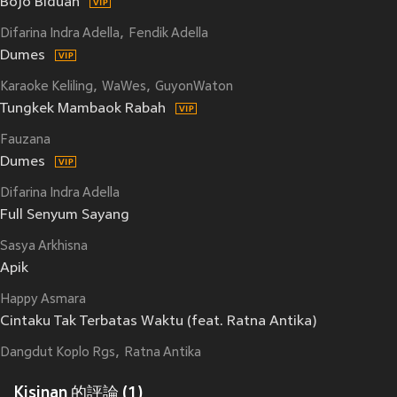
Bojo Biduan
Difarina Indra Adella
Fendik Adella
Dumes
Karaoke Keliling
WaWes
GuyonWaton
Tungkek Mambaok Rabah
Fauzana
Dumes
Difarina Indra Adella
Full Senyum Sayang
Sasya Arkhisna
Apik
Happy Asmara
Cintaku Tak Terbatas Waktu (feat. Ratna Antika)
Dangdut Koplo Rgs
Ratna Antika
Kisinan 的評論 (1)