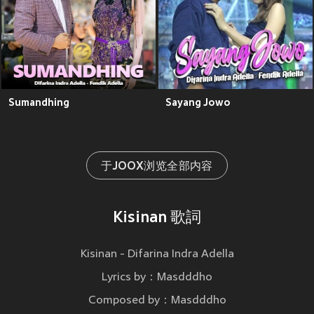
Sumandhing
Sayang Jowo
于JOOX浏览全部内容
Kisinan 歌詞
Kisinan - Difarina Indra Adella
Lyrics by：Masdddho
Composed by：Masdddho