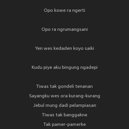
Opo kowe ra ngerti
Opo ra ngrumangsani
Yen wes kedaden koyo saiki
Kudu piye aku bingung ngadepi
Tiwas tak gondeli tenanan
Sayangku wes ora kurang-kurang
Jebul mung dadi pelampiasan
Tiwas tak banggakne
Tak pamer-pamerke